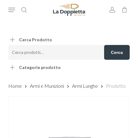
Skip
Menu
to
search
account
main
content
Cerca Prodotto
Cerca:
Cerca
Categorie prodotto
Home
Armi e Munizioni
Armi Lunghe
Prodotto