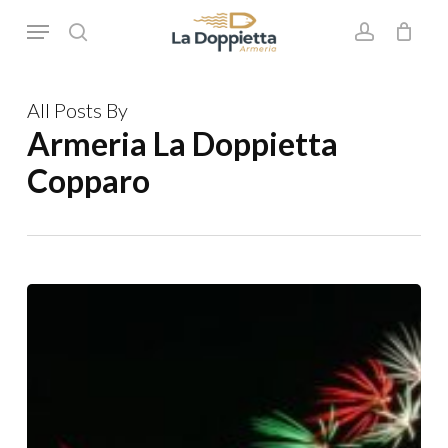
Skip
Menu
to
search
account
main
content
All Posts By
Armeria La Doppietta
Copparo
IL
CIELO
DI
FERRARA
SI