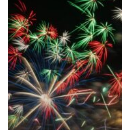
ILLUMINA
CON
LA
DOPPIETTA!