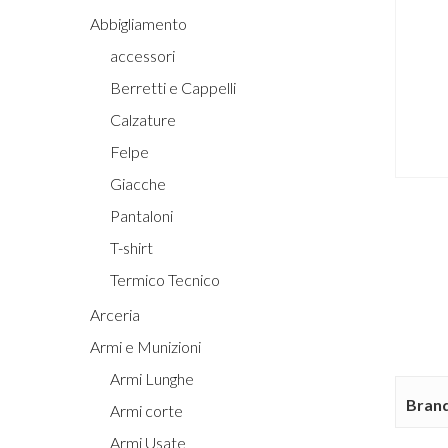
Abbigliamento
Hit enter to search or ESC to close
accessori
Berretti e Cappelli
Calzature
Felpe
Giacche
Pantaloni
T-shirt
Termico Tecnico
Arceria
Armi e Munizioni
Armi Lunghe
Bran
Armi corte
Armi Usate