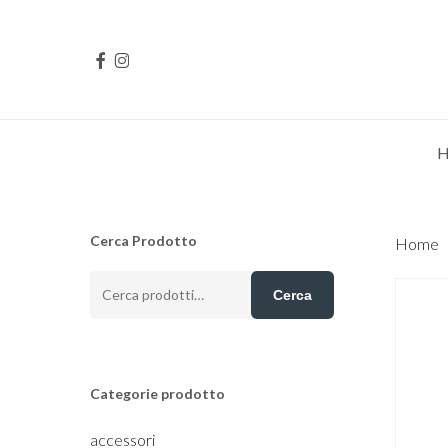
Skip
to
FACEBOOK
INSTAGRAM
main
content
Cerca Prodotto
Home
Cerca:
Cerca
Categorie prodotto
accessori