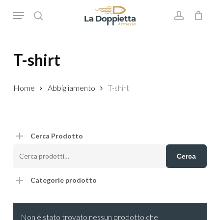
Skip
Menu
to
search
account
main
content
T-shirt
Home
Abbigliamento
T-shirt
Cerca Prodotto
Cerca:
Cerca
Categorie prodotto
Non è stato trovato nessun prodotto che