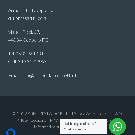
Armeria La Doppietta
di Fornasari Nicola
Viale I. Ricci, 67,
44034 Copparo FE
Tel. 0532.861031
Cell. 346.3122986
Email: info@armerialadoppietta.it
© 2022 ARMERIA LA DOPPIETTA - Via Antonio Fiorini 2/O
44034 Copparo | P.IVA 01982320382 |
Privacy policy
e
Hai bisogno di aiuto?
Informativa sui Cookie
| Credit
Digife
Chatta con noi