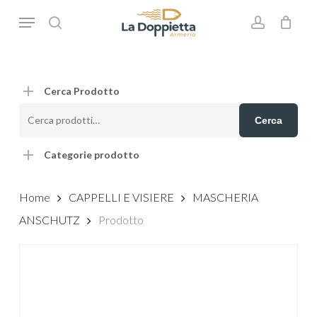
Skip
Menu
to
search
account
main
content
Cerca Prodotto
Cerca:
Cerca
Categorie prodotto
Home
CAPPELLI E VISIERE
MASCHERIA
ANSCHUTZ
Prodotto