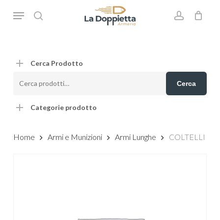
Skip
Menu
to
search
account
main
content
Cerca Prodotto
Cerca:
Cerca
Categorie prodotto
Home
Armi e Munizioni
Armi Lunghe
COLTELLI