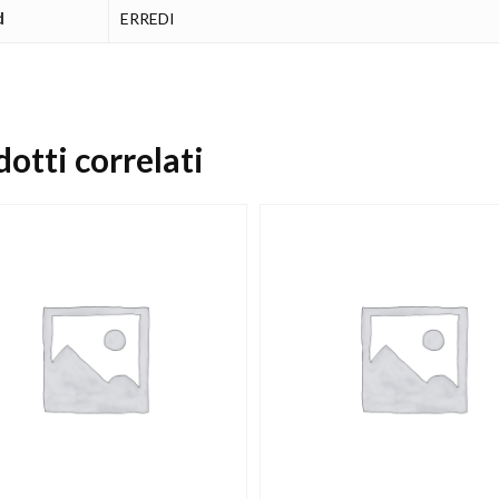
d
ERREDI
otti correlati