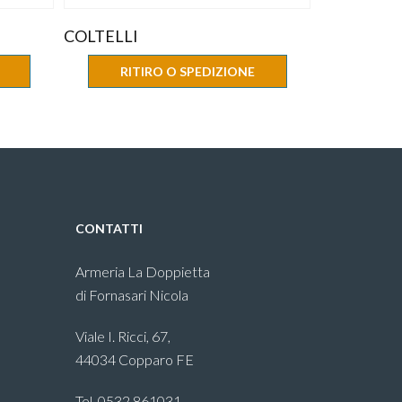
COLTELLI
RITIRO O SPEDIZIONE
CONTATTI
Armeria La Doppietta
di Fornasari Nicola
Viale I. Ricci, 67,
44034 Copparo FE
Tel. 0532.861031