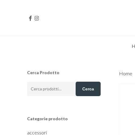
Skip
to
FACEBOOK
INSTAGRAM
main
content
Cerca Prodotto
Home
Cerca:
Cerca
Categorie prodotto
accessori