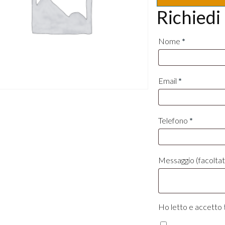
Richiedi
Nome
*
Email
*
Telefono
*
Messaggio
(facoltat
Ho letto e accetto