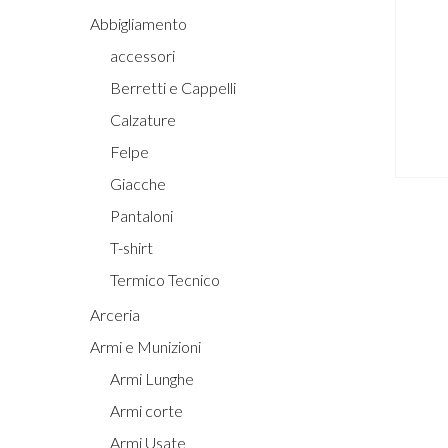
Abbigliamento
accessori
Hit enter to search or ESC to close
Berretti e Cappelli
Calzature
Felpe
Giacche
Pantaloni
T-shirt
Termico Tecnico
Arceria
Armi e Munizioni
Armi Lunghe
Armi corte
Armi Usate