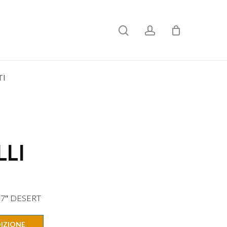
search
account
TI
LLI
7″ DESERT
DIZIONE